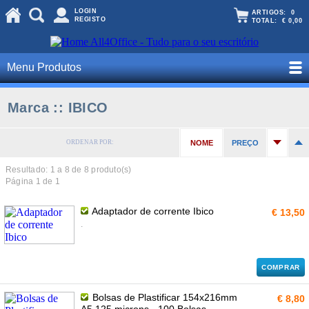
LOGIN
ARTIGOS:
0
REGISTO
TOTAL:
€ 0,00
Menu Produtos
Marca :: IBICO
ORDENAR POR:
NOME
PREÇO
Resultado: 1 a
8
de 8 produto(s)
Página 1 de 1
Adaptador de corrente Ibico
€ 13,50
.
COMPRAR
Bolsas de Plastificar 154x216mm
€ 8,80