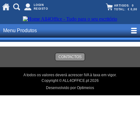
LOGIN
ARTIGOS:
0
REGISTO
TOTAL:
€ 0,00
Menu Produtos
CONTACTOS
A todos os valores deverá acrescer IVA à taxa em vigor.
Copyright © ALL4OFFICE.pt 2026
Desenvolvido por Optimeios