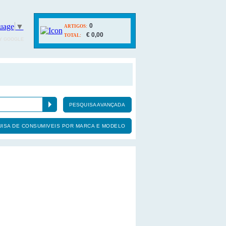
uage
▼
0
ARTIGOS:
€ 0,00
TOTAL:
Y GOOGLE
PESQUISA AVANÇADA
ISA DE CONSUMIVEIS POR MARCA E MODELO