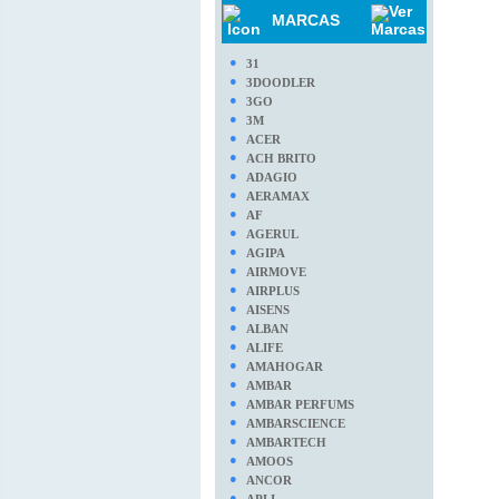
MARCAS
●
31
●
3DOODLER
●
3GO
●
3M
●
ACER
●
ACH BRITO
●
ADAGIO
●
AERAMAX
●
AF
●
AGERUL
●
AGIPA
●
AIRMOVE
●
AIRPLUS
●
AISENS
●
ALBAN
●
ALIFE
●
AMAHOGAR
●
AMBAR
●
AMBAR PERFUMS
●
AMBARSCIENCE
●
AMBARTECH
●
AMOOS
●
ANCOR
●