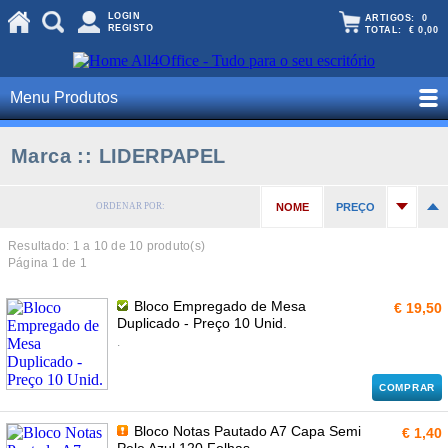
LOGIN
ARTIGOS:
0
REGISTO
TOTAL:
€ 0,00
Menu Produtos
Marca :: LIDERPAPEL
ORDENAR POR:
NOME
PREÇO
Resultado: 1 a
10
de 10 produto(s)
Página 1 de 1
Bloco Empregado de Mesa
€ 19,50
Duplicado - Preço 10 Unid.
.
COMPRAR
Bloco Notas Pautado A7 Capa Semi
€ 1,40