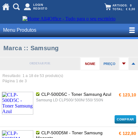
LOGIN
ARTIGOS:
0
REGISTO
TOTAL:
€ 0,00
Menu Produtos
Marca :: Samsung
ORDENAR POR:
NOME
PREÇO
Resultado: 1 a
18
de 53 produto(s)
Página 1 de 3
CLP-500D5C - Toner Samsung Azul
€ 123,10
Samsung LD CLP500/ 500N/ 550/ 550N
COMPRAR
CLP-500D5M - Toner Samsung
€ 122,80