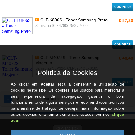
COMPRAR
CLT-K806S - Toner Samsung Preto
€ 87,20
Samsung SLX4700/ 7500/ 7600
COMPRAR
CLT-M4072S - Toner Samsung
€ 46,40
Magenta
Samsung CLP320/ CLP325/ CLX3185
Series
COMPRAR
1
2
3
Ver Todos
CONTACTOS