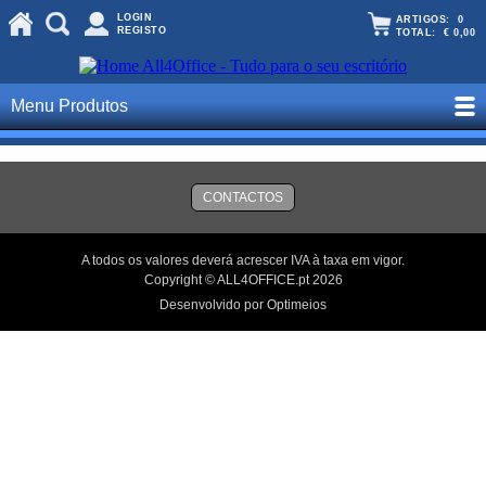
LOGIN
ARTIGOS:
0
REGISTO
TOTAL:
€ 0,00
Menu Produtos
CONTACTOS
A todos os valores deverá acrescer IVA à taxa em vigor.
Copyright © ALL4OFFICE.pt 2026
Desenvolvido por Optimeios