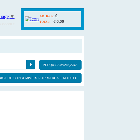
uage
▼
0
ARTIGOS:
€ 0,00
TOTAL:
Y GOOGLE
PESQUISA AVANÇADA
ISA DE CONSUMIVEIS POR MARCA E MODELO