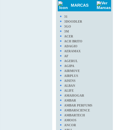
MARCAS
●
31
●
3DOODLER
●
3GO
●
3M
●
ACER
●
ACH BRITO
●
ADAGIO
●
AERAMAX
●
AF
●
AGERUL
●
AGIPA
●
AIRMOVE
●
AIRPLUS
●
AISENS
●
ALBAN
●
ALIFE
●
AMAHOGAR
●
AMBAR
●
AMBAR PERFUMS
●
AMBARSCIENCE
●
AMBARTECH
●
AMOOS
●
ANCOR
●