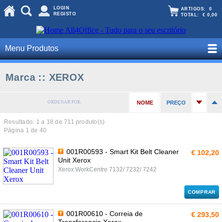
LOGIN
ARTIGOS:
0
REGISTO
TOTAL:
€ 0,00
Menu Produtos
Marca :: XEROX
ORDENAR POR:
NOME
PREÇO
Resultado: 1 a
18
de 711 produto(s)
Página 1 de 40
001R00593 - Smart Kit Belt Cleaner
€ 102,20
Unit Xerox
Xerox WorkCentre 7132/ 7232/ 7242
COMPRAR
001R00610 - Correia de
€ 293,50