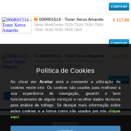
COMPRAR
006R01514 - Toner Xerox Amarelo
€ 117,60
Xerox WorkCentre 7525/ 7530/ 7535/ 7545/
7556/ 7830/ 7835/ 7845/ 7855
COMPRAR
006R01515 - Toner Xerox Magenta
€ 117,60
Xerox WorkCentre 7525/ 7530/ 7535/ 7545/
7556/ 7830/ 7835/ 7845/ 7855
COMPRAR
1
2
3
Ver Todos
CONTACTOS