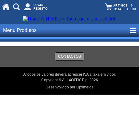
LOGIN
ARTIGOS:
0
REGISTO
TOTAL:
€ 0,00
Menu Produtos
CONTACTOS
A todos os valores deverá acrescer IVA à taxa em vigor.
Copyright © ALL4OFFICE.pt 2026
Desenvolvido por Optimeios