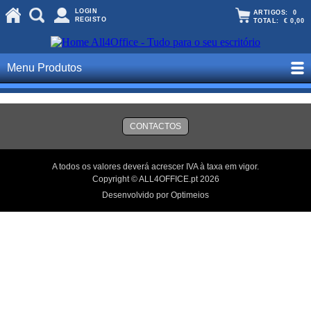
LOGIN
ARTIGOS:
0
REGISTO
TOTAL:
€ 0,00
Menu Produtos
CONTACTOS
A todos os valores deverá acrescer IVA à taxa em vigor.
Copyright © ALL4OFFICE.pt 2026
Desenvolvido por Optimeios