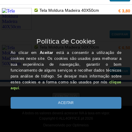
Tela Moldura Madeira 40X50cm
€ 3,80
.
COMPRAR
Tela Moldura Madeira 50X70cm
€ 6,50
.
COMPRAR
CONTACTOS
A todos os valores deverá acrescer IVA à taxa em vigor.
Copyright © ALL4OFFICE.pt 2026
Desenvolvido por Optimeios