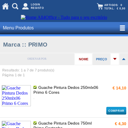
LOGIN
ARTIGOS:
0
REGISTO
TOTAL:
€ 0,00
Menu Produtos
Marca :: PRIMO
ORDENAR POR:
NOME
PREÇO
Resultado: 1 a
7
de 7 produto(s)
Página 1 de 1
Guache Pintura Dedos 250mlx06
€ 14,10
Primo 6 Cores
.
COMPRAR
Guache Pintura Dedos 750ml
€ 4,30