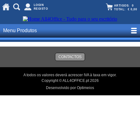
LOGIN
ARTIGOS:
0
REGISTO
TOTAL:
€ 0,00
Menu Produtos
CONTACTOS
A todos os valores deverá acrescer IVA à taxa em vigor.
Copyright © ALL4OFFICE.pt 2026
Desenvolvido por Optimeios