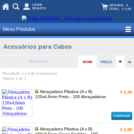
LOGIN
ARTIGOS:
0
REGISTO
TOTAL:
€ 0,00
Menu Produtos
Acessórios para Cabos
ORDENAR POR:
NOME
PREÇO
Resultado: 1 a
9
de 9 produto(s)
Página 1 de 1
Abraçadeira Plástica (A x B)
€ 2,40
120x4,6mm Preto - 100 Abraçadeiras
.
COMPRAR
Abraçadeira Plástica (A x B)
€ 2,60