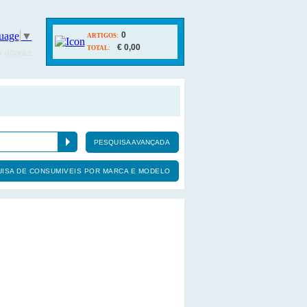
uage
▼
0
ARTIGOS:
€ 0,00
TOTAL:
Y GOOGLE
PESQUISA AVANÇADA
ISA DE CONSUMIVEIS POR MARCA E MODELO