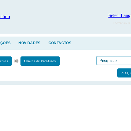
Select Lang
POWERED B
ÇÕES
NOVIDADES
CONTACTOS
entas
Chaves de Parafusos
PESQU