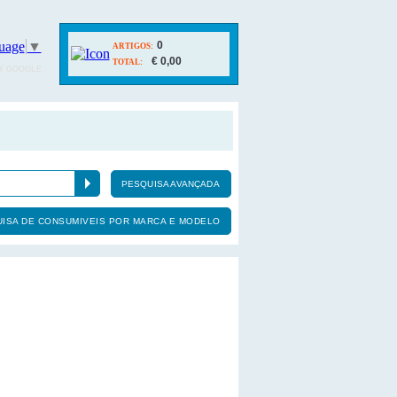
uage
▼
0
ARTIGOS:
€ 0,00
TOTAL:
Y GOOGLE
PESQUISA AVANÇADA
ISA DE CONSUMIVEIS POR MARCA E MODELO