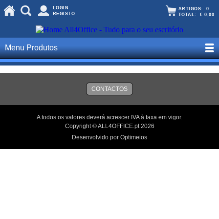
LOGIN
ARTIGOS:
0
REGISTO
TOTAL:
€ 0,00
Menu Produtos
CONTACTOS
A todos os valores deverá acrescer IVA à taxa em vigor.
Copyright © ALL4OFFICE.pt 2026
Desenvolvido por Optimeios