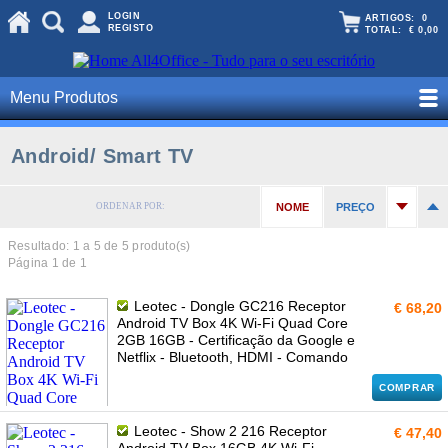
LOGIN
ARTIGOS:
0
REGISTO
TOTAL:
€ 0,00
Menu Produtos
Android/ Smart TV
ORDENAR POR:
NOME
PREÇO
Resultado: 1 a
5
de 5 produto(s)
Página 1 de 1
Leotec - Dongle GC216 Receptor
€ 68,20
Android TV Box 4K Wi-Fi Quad Core
2GB 16GB - Certificação da Google e
Netflix - Bluetooth, HDMI - Comando
COMPRAR
Leotec - Show 2 216 Receptor
€ 47,40