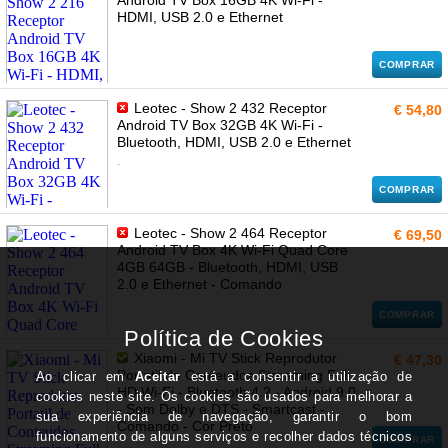
Android TV Box 16GB 4K Wi-Fi -
HDMI, USB 2.0 e Ethernet
COMPRAR
Leotec - Show 2 432 Receptor
€ 54,80
Android TV Box 32GB 4K Wi-Fi -
Bluetooth, HDMI, USB 2.0 e Ethernet
.
COMPRAR
Leotec - Show 2 464 Receptor
€ 69,50
Android TV Box 4K Wi-Fi Quad Core
4GB 64GB - Bluetooth, HDMI, USB
2.0 e Ethernet - Comando
COMPRAR
Xiaomi - Mi TV Stick Reprodutor
€ 47,30
Portatil de Conteudos Streaming Full
HD Wi-Fi - Bluetooth 4.2 - Android 9.0
- Som Dolby e DTS - Smartcast -
Comando - Cor Preto
COMPRAR
.