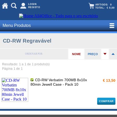
LOGIN
ARTIGOS:
0
REGISTO
TOTAL:
€ 0,00
Menu Produtos
CD-RW Regravável
ORDENAR POR:
NOME
PREÇO
Resultado: 1 a
1
de 1 produto(s)
Página 1 de 1
CD-RW Verbatim 700MB 8x10x
€ 13,50
80min Jewell Case - Pack 10
COMPRAR