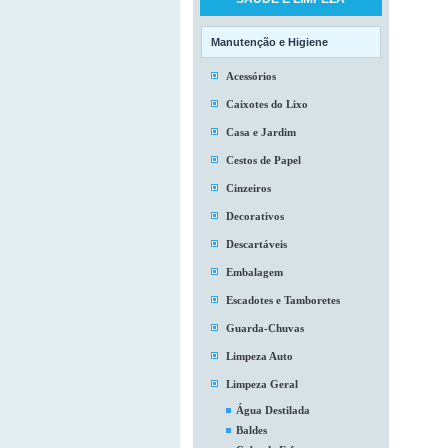
Manutenção e Higiene
Acessórios
Caixotes do Lixo
Casa e Jardim
Cestos de Papel
Cinzeiros
Decorativos
Descartáveis
Embalagem
Escadotes e Tamboretes
Guarda-Chuvas
Limpeza Auto
Limpeza Geral
Água Destilada
Baldes