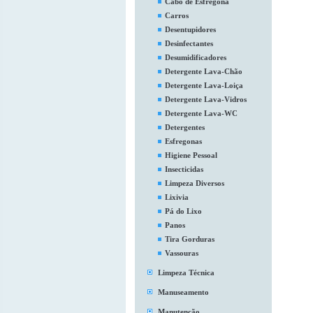
Cabo de Esfregona
Carros
Desentupidores
Desinfectantes
Desumidificadores
Detergente Lava-Chão
Detergente Lava-Loiça
Detergente Lava-Vidros
Detergente Lava-WC
Detergentes
Esfregonas
Higiene Pessoal
Insecticidas
Limpeza Diversos
Lixivia
Pá do Lixo
Panos
Tira Gorduras
Vassouras
Limpeza Técnica
Manuseamento
Manutenção