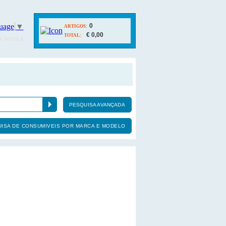
uage
▼
0
ARTIGOS:
€ 0,00
TOTAL:
Y GOOGLE
PESQUISA AVANÇADA
ISA DE CONSUMIVEIS POR MARCA E MODELO