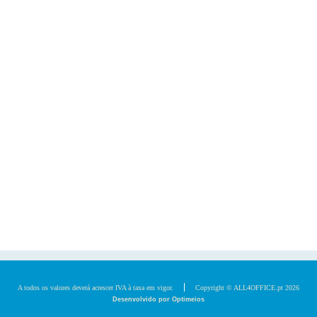
A todos os valores deverá acrescer IVA à taxa em vigor.
Copyright © ALL4OFFICE.pt 2026
Desenvolvido por Optimeios