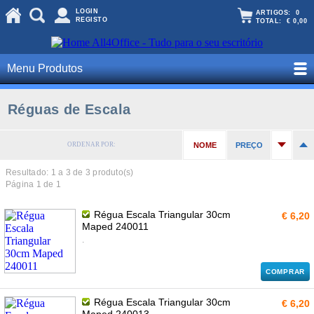
LOGIN
ARTIGOS:
0
REGISTO
TOTAL:
€ 0,00
Menu Produtos
Réguas de Escala
ORDENAR POR:
NOME
PREÇO
Resultado: 1 a
3
de 3 produto(s)
Página 1 de 1
Régua Escala Triangular 30cm
€ 6,20
Maped 240011
.
COMPRAR
Régua Escala Triangular 30cm
€ 6,20