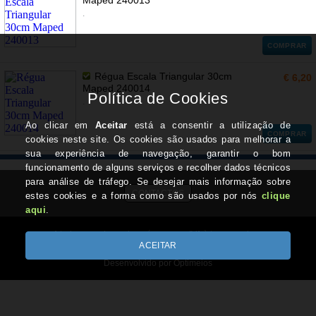
Maped 240013
.
COMPRAR
Régua Escala Triangular 30cm
€ 6,20
Maped 240014
.
COMPRAR
CONTACTOS
A todos os valores deverá acrescer IVA à taxa em vigor.
Copyright © ALL4OFFICE.pt 2026
Desenvolvido por Optimeios