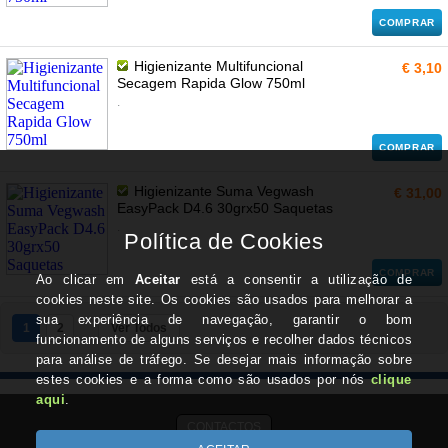
COMPRAR
Higienizante Multifuncional
€ 3,10
Secagem Rapida Glow 750ml
.
COMPRAR
Higienizante Suma Vegwash
€ 31,00
EasyPack D4.6 30grx50 Saquetas
.
COMPRAR
1
2
Ver Todos
CONTACTOS