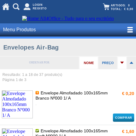
LOGIN
ARTIGOS:
0
REGISTO
TOTAL:
€ 0,00
Menu Produtos
Envelopes Air-Bag
ORDENAR POR:
NOME
PREÇO
Resultado: 1 a
18
de 37 produto(s)
Página 1 de 3
Envelope Almofadado 100x165mm
€ 0,20
Branco Nº000 1/ A
.
COMPRAR
Envelope Almofadado 100x165mm
€ 1,60