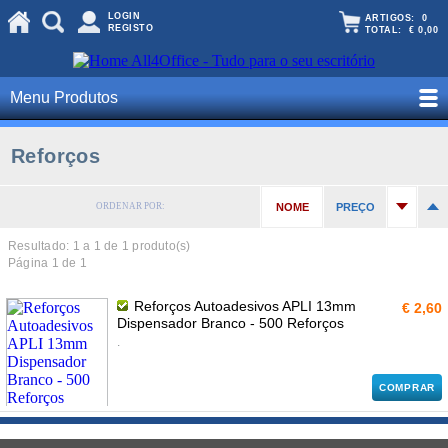
LOGIN
ARTIGOS:
0
REGISTO
TOTAL:
€ 0,00
Menu Produtos
Reforços
ORDENAR POR:
NOME
PREÇO
Resultado: 1 a
1
de 1 produto(s)
Página 1 de 1
Reforços Autoadesivos APLI 13mm
€ 2,60
Dispensador Branco - 500 Reforços
.
COMPRAR