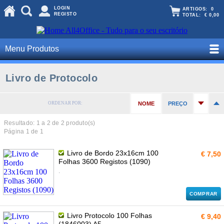
LOGIN
ARTIGOS:
0
REGISTO
TOTAL:
€ 0,00
Menu Produtos
Livro de Protocolo
ORDENAR POR:
NOME
PREÇO
Resultado: 1 a
2
de 2 produto(s)
Página 1 de 1
Livro de Bordo 23x16cm 100
€ 7,50
Folhas 3600 Registos (1090)
.
COMPRAR
Livro Protocolo 100 Folhas
€ 9,40