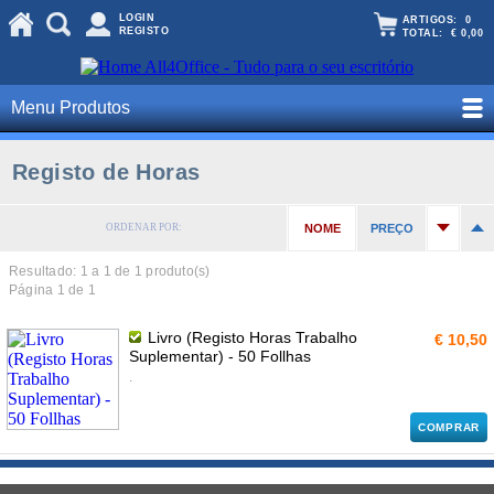
LOGIN
ARTIGOS:
0
REGISTO
TOTAL:
€ 0,00
Menu Produtos
Registo de Horas
ORDENAR POR:
NOME
PREÇO
Resultado: 1 a
1
de 1 produto(s)
Página 1 de 1
Livro (Registo Horas Trabalho
€ 10,50
Suplementar) - 50 Follhas
.
COMPRAR