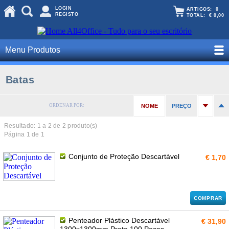
LOGIN
ARTIGOS:
0
REGISTO
TOTAL:
€ 0,00
Menu Produtos
Batas
ORDENAR POR:
NOME
PREÇO
Resultado: 1 a
2
de 2 produto(s)
Página 1 de 1
Conjunto de Proteção Descartável
€ 1,70
COMPRAR
Penteador Plástico Descartável
€ 31,90