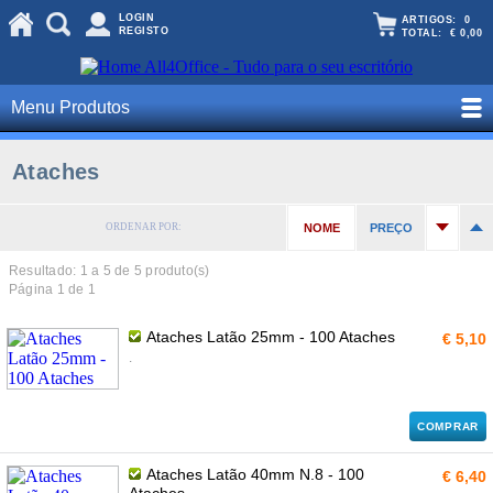
LOGIN
ARTIGOS:
0
REGISTO
TOTAL:
€ 0,00
Menu Produtos
Ataches
ORDENAR POR:
NOME
PREÇO
Resultado: 1 a
5
de 5 produto(s)
Página 1 de 1
Ataches Latão 25mm - 100 Ataches
€ 5,10
.
COMPRAR
Ataches Latão 40mm N.8 - 100
€ 6,40