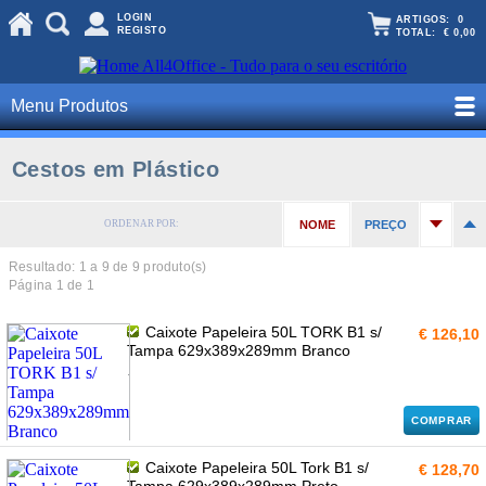
LOGIN
ARTIGOS:
0
REGISTO
TOTAL:
€ 0,00
Menu Produtos
Cestos em Plástico
ORDENAR POR:
NOME
PREÇO
Resultado: 1 a
9
de 9 produto(s)
Página 1 de 1
Caixote Papeleira 50L TORK B1 s/
€ 126,10
Tampa 629x389x289mm Branco
.
COMPRAR
Caixote Papeleira 50L Tork B1 s/
€ 128,70