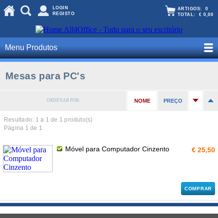
LOGIN
ARTIGOS:
0
REGISTO
TOTAL:
€ 0,00
Menu Produtos
Mesas para PC's
ORDENAR POR:
NOME
PREÇO
Resultado: 1 a
1
de 1 produto(s)
Página 1 de 1
Móvel para Computador Cinzento
€ 25,50
COMPRAR