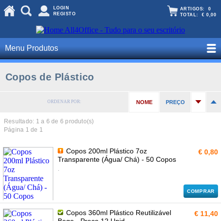
LOGIN
ARTIGOS:
0
REGISTO
TOTAL:
€ 0,00
Menu Produtos
Copos de Plástico
ORDENAR POR:
NOME
PREÇO
Resultado: 1 a
6
de 6 produto(s)
Página 1 de 1
Copos 200ml Plástico 7oz
€ 0,80
Transparente (Água/ Chá) - 50 Copos
.
COMPRAR
Copos 360ml Plástico Reutilizável
€ 11,40