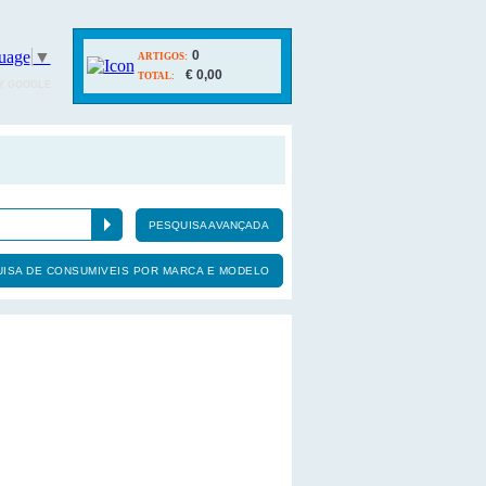
uage
▼
0
ARTIGOS:
€ 0,00
TOTAL:
Y GOOGLE
PESQUISA AVANÇADA
ISA DE CONSUMIVEIS POR MARCA E MODELO