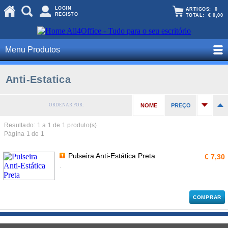
LOGIN
ARTIGOS:
0
REGISTO
TOTAL:
€ 0,00
Menu Produtos
Anti-Estatica
ORDENAR POR:
NOME
PREÇO
Resultado: 1 a
1
de 1 produto(s)
Página 1 de 1
Pulseira Anti-Estática Preta
€ 7,30
.
COMPRAR