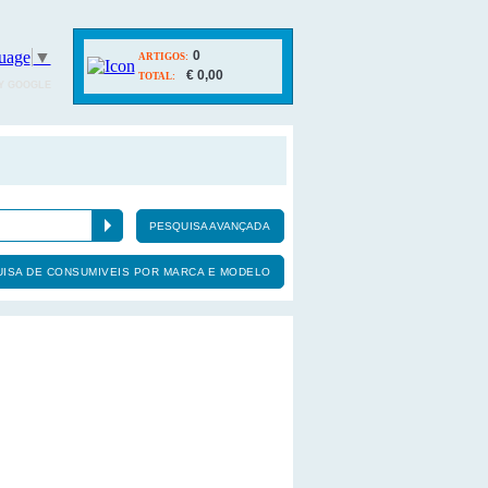
uage
▼
0
ARTIGOS:
€ 0,00
TOTAL:
Y GOOGLE
PESQUISA AVANÇADA
ISA DE CONSUMIVEIS POR MARCA E MODELO