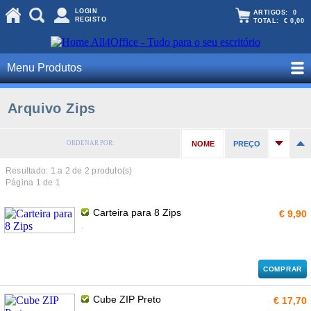
LOGIN
ARTIGOS:
0
REGISTO
TOTAL:
€ 0,00
Menu Produtos
Arquivo Zips
ORDENAR POR:
NOME
PREÇO
Resultado: 1 a
2
de 2 produto(s)
Página 1 de 1
Carteira para 8 Zips
€ 9,90
.
COMPRAR
Cube ZIP Preto
€ 17,70