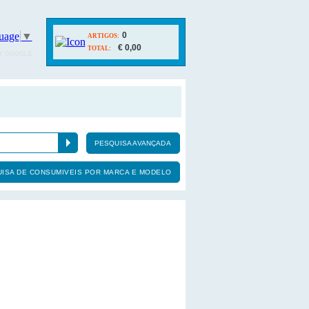
uage
▼
0
ARTIGOS:
€ 0,00
TOTAL:
Y GOOGLE
PESQUISA AVANÇADA
ISA DE CONSUMIVEIS POR MARCA E MODELO