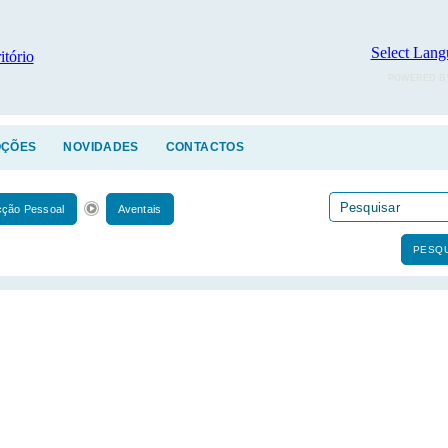
Select Lang
POWERED B
ÇÕES
NOVIDADES
CONTACTOS
cção Pessoal
Aventais
PESQU