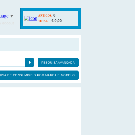
uage
▼
0
ARTIGOS:
€ 0,00
TOTAL:
Y GOOGLE
PESQUISA AVANÇADA
ISA DE CONSUMIVEIS POR MARCA E MODELO