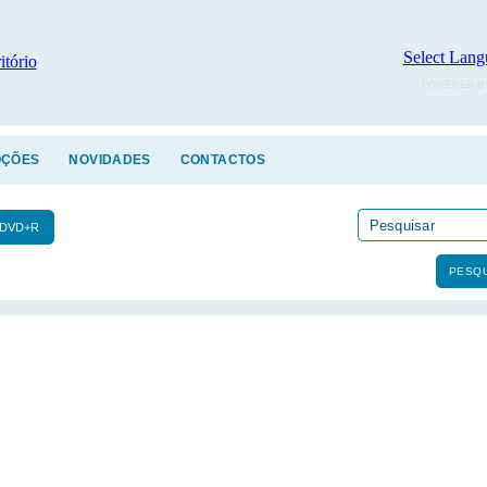
Select Lang
POWERED B
ÇÕES
NOVIDADES
CONTACTOS
DVD+R
PESQU