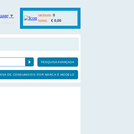
uage
▼
0
ARTIGOS:
€ 0,00
TOTAL:
Y GOOGLE
PESQUISA AVANÇADA
ISA DE CONSUMIVEIS POR MARCA E MODELO