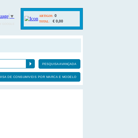
uage
▼
0
ARTIGOS:
€ 0,00
TOTAL:
Y GOOGLE
PESQUISA AVANÇADA
ISA DE CONSUMIVEIS POR MARCA E MODELO