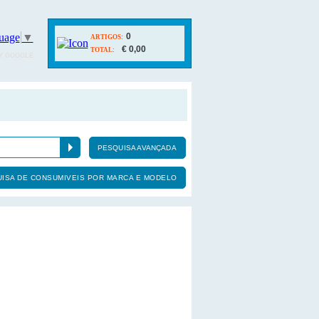
uage
▼
0
ARTIGOS:
€ 0,00
TOTAL:
Y GOOGLE
PESQUISA AVANÇADA
ISA DE CONSUMIVEIS POR MARCA E MODELO