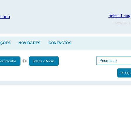
Select Lang
POWERED B
ÇÕES
NOVIDADES
CONTACTOS
Documentos
Bolsas e Micas
PESQU