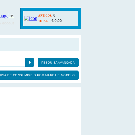
uage
▼
0
ARTIGOS:
€ 0,00
TOTAL:
Y GOOGLE
PESQUISA AVANÇADA
ISA DE CONSUMIVEIS POR MARCA E MODELO