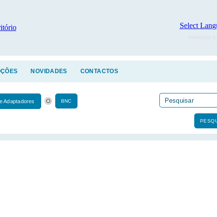
Select Lang
POWERED B
ÇÕES
NOVIDADES
CONTACTOS
e Adaptadores
BNC
PESQU