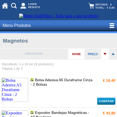
LOGIN
ARTIGOS:
0
REGISTO
TOTAL:
€ 0,00
Menu Produtos
Magnetos
ORDENAR POR:
NOME
PREÇO
Resultado: 1 a
18
de 19 produto(s)
Página 1 de 2
Bolsa Adesiva A5 Duraframe Cinza
€ 16,40
- 2 Bolsas
.
COMPRAR
Expositor Bandejas Magnéticas -
€ 43,80