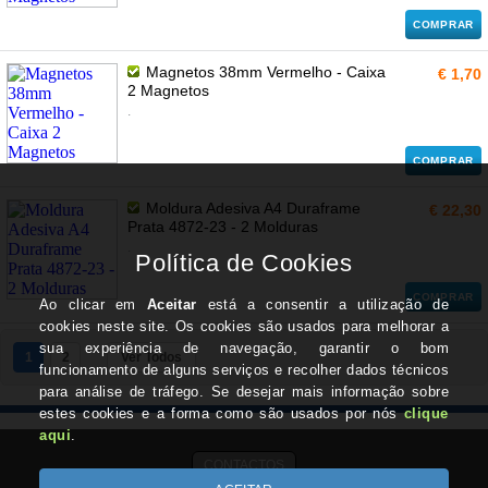
COMPRAR
Magnetos 38mm Vermelho - Caixa
€ 1,70
2 Magnetos
.
COMPRAR
Moldura Adesiva A4 Duraframe
€ 22,30
Prata 4872-23 - 2 Molduras
.
COMPRAR
1
2
Ver Todos
CONTACTOS