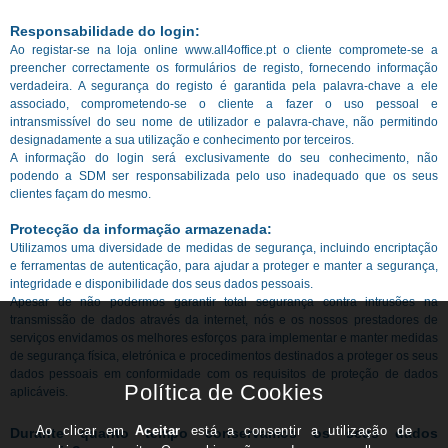
Responsabilidade do login:
Ao registar-se na loja online www.all4office.pt o cliente compromete-se a
preencher correctamente os formulários de registo, fornecendo informação
verdadeira. A segurança do registo é garantida pela palavra-chave a ele
associado, comprometendo-se o cliente a fazer o uso pessoal e
intransmissível do seu nome de utilizador e palavra-chave, não permitindo
designadamente a sua utilização e conhecimento por terceiros.
A informação do login será exclusivamente do seu conhecimento, não
podendo a SDM ser responsabilizada pelo uso inadequado que os seus
clientes façam do mesmo.
Protecção da informação armazenada:
Utilizamos uma diversidade de medidas de segurança, incluindo encriptação
e ferramentas de autenticação, para ajudar a proteger e manter a segurança,
integridade e disponibilidade dos seus dados pessoais.
Apesar de não podermos garantir total segurança contra intrusões na
transmissão de dados através da internet, nós e os nossos prestadores de
serviços envidamos os melhores esforços para implementar e manter medidas
de segurança física, eletrónica e procedimentos destinados a proteger os seus
dados pessoais em conformidade com os requisitos de proteção de dados
aplicáveis.
Durante quanto tempo conservamos os seus dados